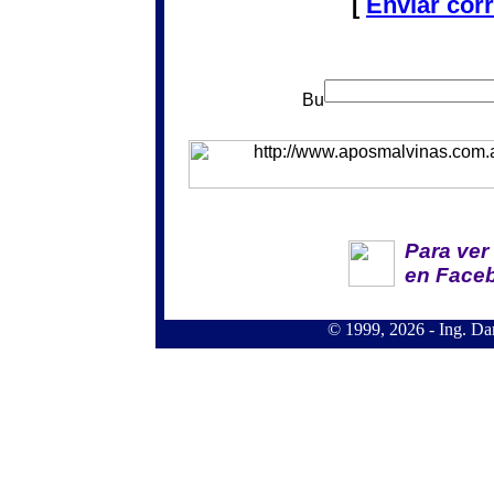
[
Enviar cor
Para ver
en Face
© 1999, 2026 - Ing. Da