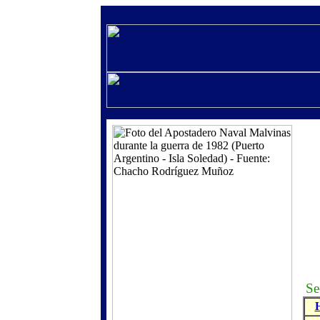
Sec
H